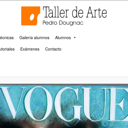
 escultura y pintura en Málaga
cuela taller de arte de Málaga
écnicas
Galería alumnos
Alumnos
utoriales
Exámenes
Contacto