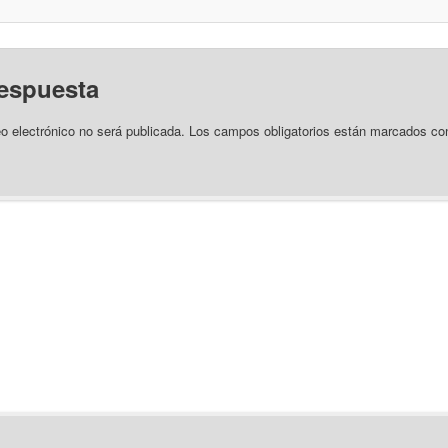
respuesta
eo electrónico no será publicada.
Los campos obligatorios están marcados c