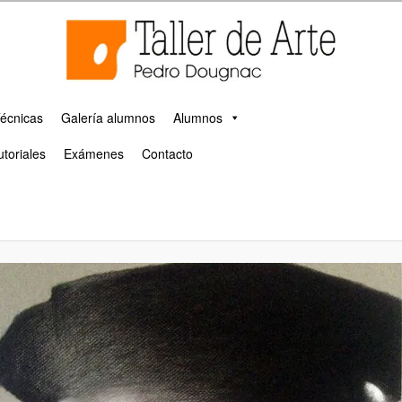
 escultura y pintura en Málaga
cuela taller de arte de Málaga
écnicas
Galería alumnos
Alumnos
utoriales
Exámenes
Contacto