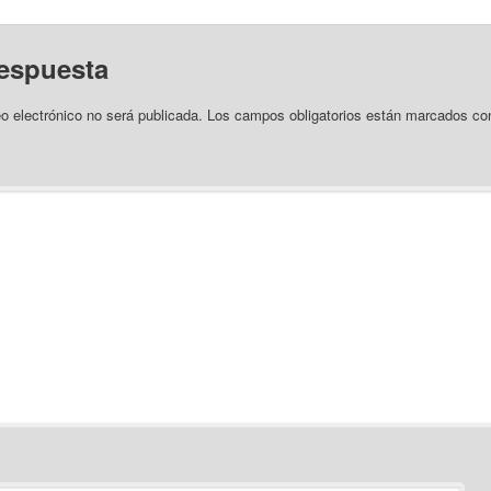
respuesta
eo electrónico no será publicada.
Los campos obligatorios están marcados c