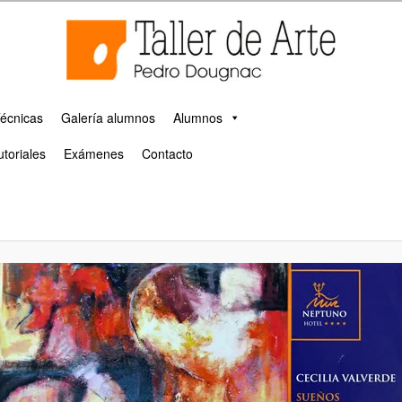
 escultura y pintura en Málaga
cuela taller de arte de Málaga
écnicas
Galería alumnos
Alumnos
utoriales
Exámenes
Contacto